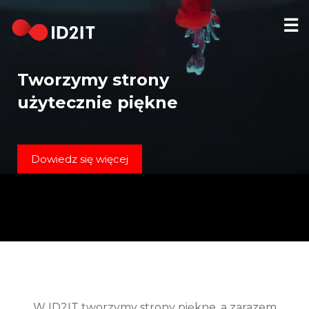
☰
STRONA
GŁÓWNA
Tworzymy strony
REALIZACJE
użytecznie piękne
HOSTING
DOMENY
Dowiedz się więcej
KONTAKT
[EN]
W ID2IT tworzymy strony piękne, a zarazem