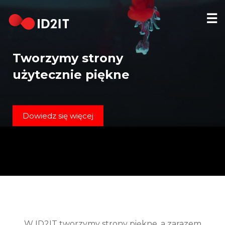
☰
STRONA
GŁÓWNA
Tworzymy strony
REALIZACJE
użytecznie piękne
HOSTING
DOMENY
Dowiedz się więcej
KONTAKT
[EN]
W ID2IT tworzymy strony piękne, a zarazem