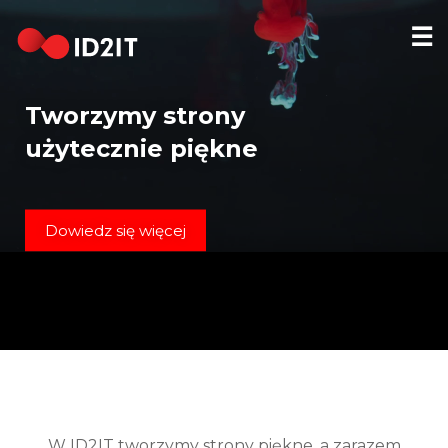
☰
STRONA
GŁÓWNA
Tworzymy strony
REALIZACJE
użytecznie piękne
HOSTING
DOMENY
Dowiedz się więcej
KONTAKT
[EN]
W ID2IT tworzymy strony piękne, a zarazem