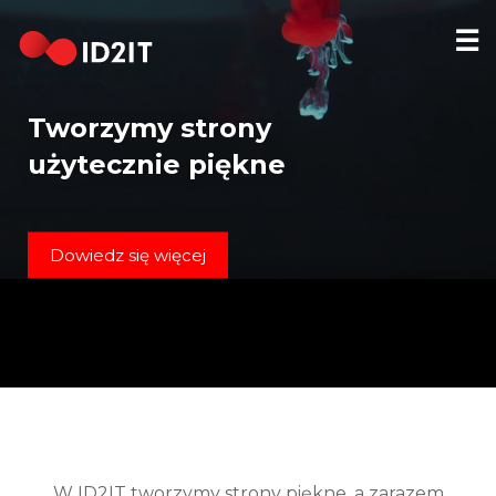
☰
STRONA
GŁÓWNA
Tworzymy strony
REALIZACJE
użytecznie piękne
HOSTING
DOMENY
Dowiedz się więcej
KONTAKT
[EN]
W ID2IT tworzymy strony piękne, a zarazem