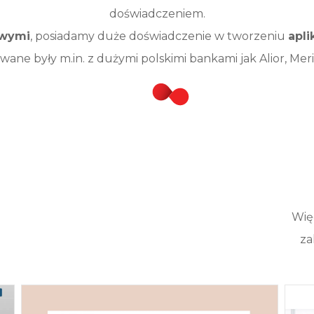
doświadczeniem.
owymi
, posiadamy duże doświadczenie w tworzeniu
apli
wane były m.in. z dużymi polskimi bankami jak Alior, Me
Wię
za