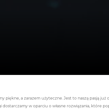
y piękne, a zarazem użyteczne. Jest to naszą pasją już o
 dostarczamy w oparciu o własne rozwiązania, które popa