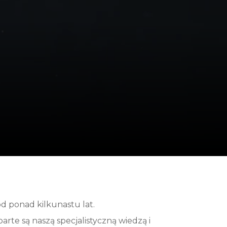
d ponad kilkunastu lat.
rte są naszą specjalistyczną wiedzą i