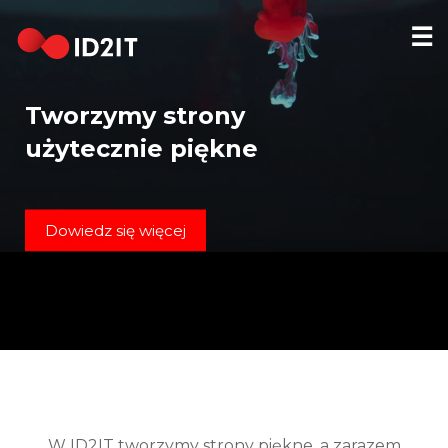
☰
STRONA
GŁÓWNA
Tworzymy strony
REALIZACJE
użytecznie piękne
HOSTING
DOMENY
Dowiedz się więcej
KONTAKT
[EN]
W ID2IT tworzymy strony piękne, a zarazem