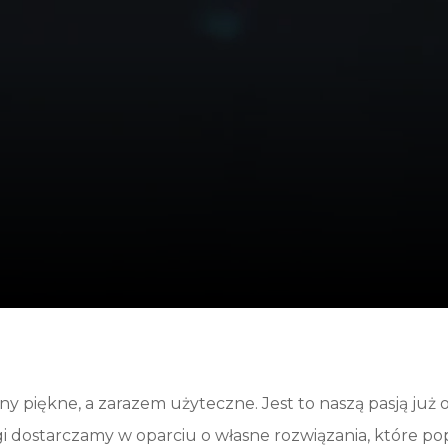
y piękne, a zarazem użyteczne. Jest to naszą pasją już o
 dostarczamy w oparciu o własne rozwiązania, które popa