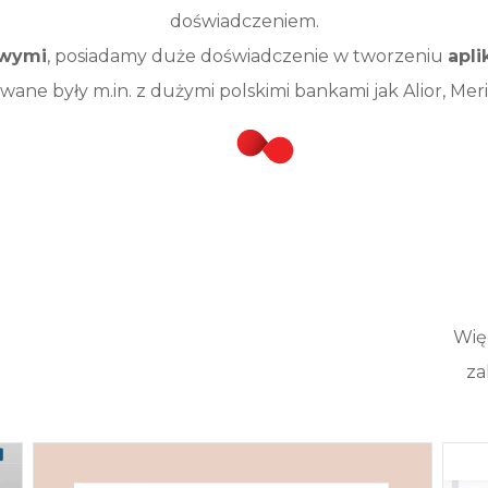
doświadczeniem.
owymi
, posiadamy duże doświadczenie w tworzeniu
apli
wane były m.in. z dużymi polskimi bankami jak Alior, Me
Wię
za