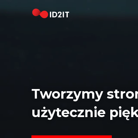
STRONA
GŁÓWNA
REALIZACJE
HOSTING
DOMENY
KONTAKT
Tworzymy stro
[EN]
użytecznie pię