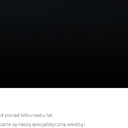
d ponad kilkunastu lat.
rte są naszą specjalistyczną wiedzą i