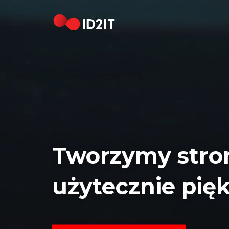
STRONA
GŁÓWNA
REALIZACJE
HOSTING
DOMENY
KONTAKT
Tworzymy stro
[EN]
użytecznie pię