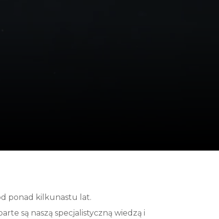
d ponad kilkunastu lat.
rte są naszą specjalistyczną wiedzą i