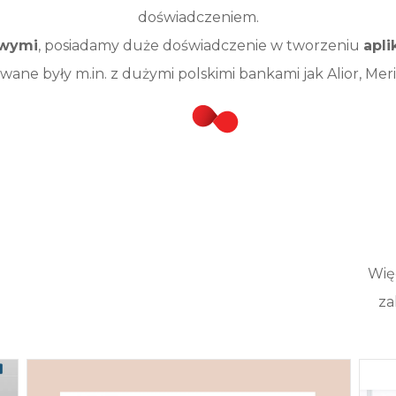
doświadczeniem.
owymi
, posiadamy duże doświadczenie w tworzeniu
apli
wane były m.in. z dużymi polskimi bankami jak Alior, Me
Wię
za