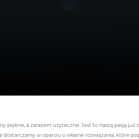
y piękne, a zarazem użyteczne. Jest to naszą pasją już o
 dostarczamy w oparciu o własne rozwiązania, które popa