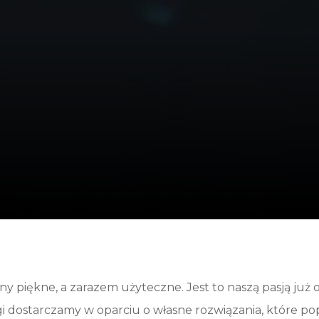
y piękne, a zarazem użyteczne. Jest to naszą pasją już o
 dostarczamy w oparciu o własne rozwiązania, które popa