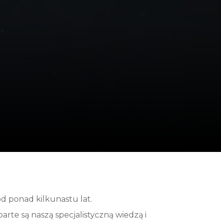
d ponad kilkunastu lat.
rte są naszą specjalistyczną wiedzą i