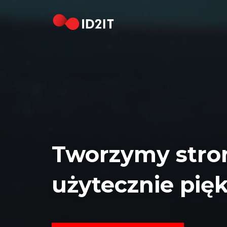
STRONA
GŁÓWNA
REALIZACJE
HOSTING
DOMENY
KONTAKT
Tworzymy stro
[EN]
użytecznie pię