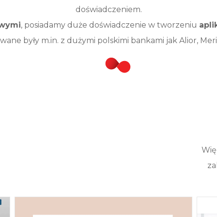
doświadczeniem.
owymi
, posiadamy duże doświadczenie w tworzeniu
apli
wane były m.in. z dużymi polskimi bankami jak Alior, Me
Wię
za