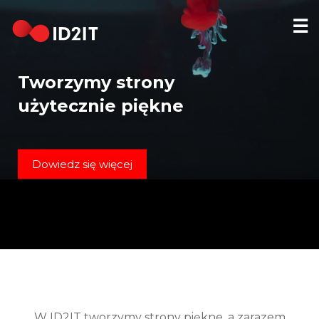
☰
STRONA
GŁÓWNA
Tworzymy strony
REALIZACJE
użytecznie piękne
HOSTING
DOMENY
Dowiedz się więcej
KONTAKT
[EN]
W ID2IT tworzymy strony piękne, a zarazem