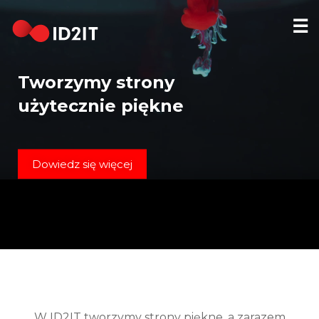
☰
STRONA
GŁÓWNA
Tworzymy strony
REALIZACJE
użytecznie piękne
HOSTING
DOMENY
Dowiedz się więcej
KONTAKT
[EN]
W ID2IT tworzymy strony piękne, a zarazem