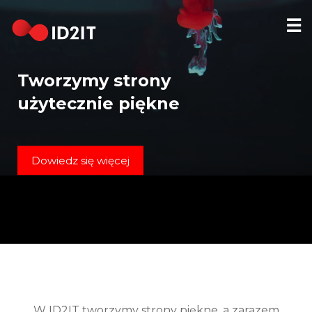
☰
STRONA
GŁÓWNA
Tworzymy strony
REALIZACJE
użytecznie piękne
HOSTING
DOMENY
Dowiedz się więcej
KONTAKT
[EN]
W ID2IT tworzymy strony piękne, a zarazem