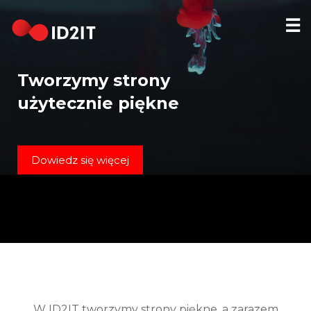
☰
STRONA
GŁÓWNA
Tworzymy strony
REALIZACJE
użytecznie piękne
HOSTING
DOMENY
Dowiedz się więcej
KONTAKT
[EN]
W ID2IT tworzymy strony piękne, a zarazem